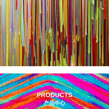
PRODUCTS
产品中心