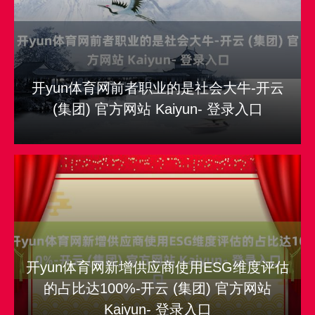
开yun体育网前者职业的是社会大牛-开云
(集团) 官方网站 Kaiyun- 登录入口
开yun体育网新增供应商使用ESG维度评估
的占比达100%-开云 (集团) 官方网站
Kaiyun- 登录入口