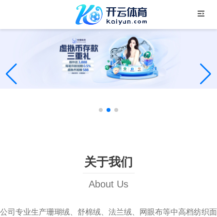
关于我们
About Us
公司专业生产珊瑚绒、舒棉绒、法兰绒、网眼布等中高档纺织面