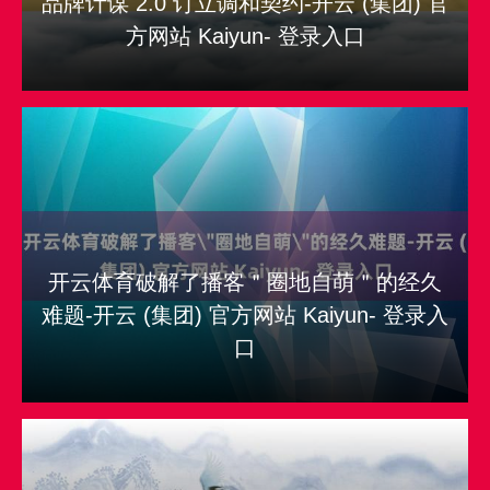
品牌计谋 2.0 订立调和契约-开云 (集团) 官
方网站 Kaiyun- 登录入口
开云体育破解了播客＂圈地自萌＂的经久
难题-开云 (集团) 官方网站 Kaiyun- 登录入
口