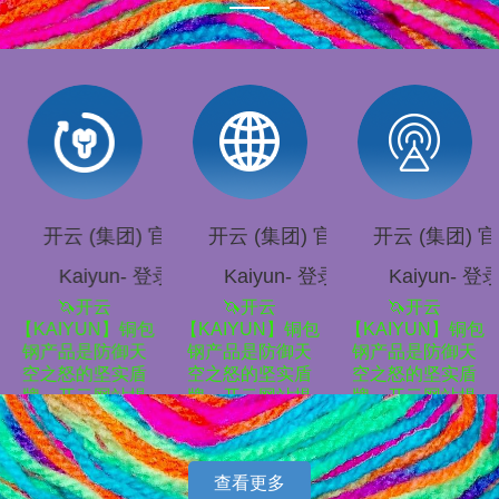
 官方网站
开云 (集团) 官方网站
开云 (集团) 官方网站
开云 (集团) 
登录入口
Kaiyun- 登录入口
Kaiyun- 登录入口
Kaiyun- 
🦄开云
🦄开云
🦄开云
【KAIYUN】铜包
【KAIYUN】铜包
【KAIYUN】铜包
钢产品是防御天
钢产品是防御天
钢产品是防御天
空之怒的坚实盾
空之怒的坚实盾
空之怒的坚实盾
牌。开云网站提
牌。开云网站提
牌。开云网站提
供全面保护,安全
供全面保护,安全
供全面保护,安全
无忧开云入口。
无忧开云入口。
无忧开云入口。
探索开云全站的
探索开云全站的
探索开云全站的
查看更多
防雷解决方案,下
防雷解决方案,下
防雷解决方案,下